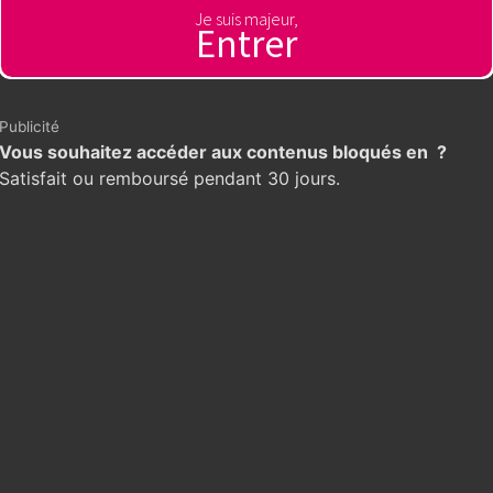
Je suis majeur,
Entrer
Publicité
Vous souhaitez accéder aux contenus bloqués en ?
Satisfait ou remboursé pendant 30 jours.