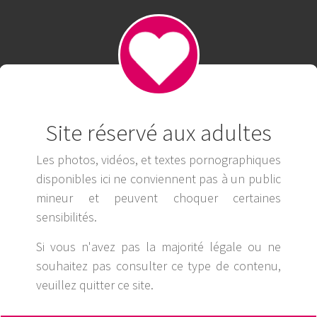
t tại Châu Á, nơi người chơi có thể thỏa sức khám phá các 
 thống bảo mật tối ưu, Ta88 luôn đặt trải nghiệm người dùng
_cai_TA88 #nha_cai #casino
Site réservé aux adultes
n 10, Hồ Chí Minh, Việt Nam
Les photos, vidéos, et textes pornographiques
disponibles ici ne conviennent pas à un public
mineur et peuvent choquer certaines
sensibilités.
Si vous n'avez pas la majorité légale ou ne
souhaitez pas consulter ce type de contenu,
veuillez
quitter ce site
.
ns censure, sans limite !